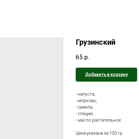
Грузинский
65
р.
Добавить в корзину
- капуста;
- морковь;
- свекла;
- специи;
- масло растительное.
Цена указана за 100 гр.